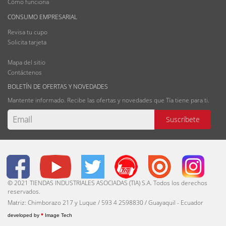
Cómo funciona
CONSUMO EMPRESARIAL
Revisa tu cupo
Solicita tarjeta
Mapa del sitio
Contáctenos
BOLETÍN DE OFERTAS Y NOVEDADES
Mantente informado. Recibe las ofertas y novedades que Tía tiene para ti.
© 2021 TIENDAS INDUSTRIALES ASOCIADAS (TIA) S.A. Todos los derechos
reservados.
Matriz: Chimborazo 217 y Luque / 593 4 2598830 / Guayaquil - Ecuador
•
developed by
Image Tech