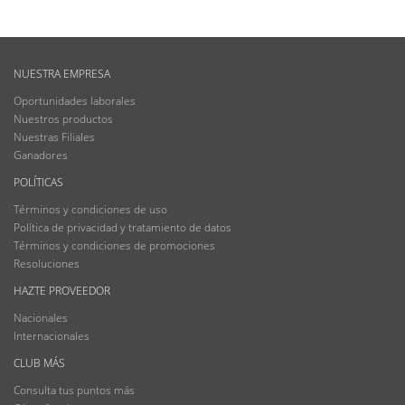
NUESTRA EMPRESA
Oportunidades laborales
Nuestros productos
Nuestras Filiales
Ganadores
POLÍTICAS
Términos y condiciones de uso
Política de privacidad y tratamiento de datos
Términos y condiciones de promociones
Resoluciones
HAZTE PROVEEDOR
Nacionales
Internacionales
CLUB MÁS
Consulta tus puntos más