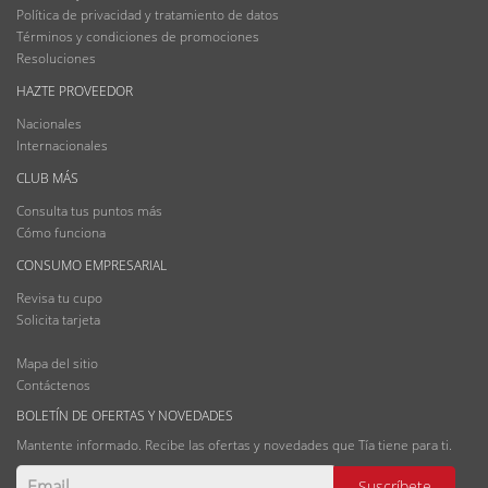
Política de privacidad y tratamiento de datos
Términos y condiciones de promociones
Resoluciones
HAZTE PROVEEDOR
Nacionales
Internacionales
CLUB MÁS
Consulta tus puntos más
Cómo funciona
CONSUMO EMPRESARIAL
Revisa tu cupo
Solicita tarjeta
Mapa del sitio
Contáctenos
BOLETÍN DE OFERTAS Y NOVEDADES
Mantente informado. Recibe las ofertas y novedades que Tía tiene para ti.