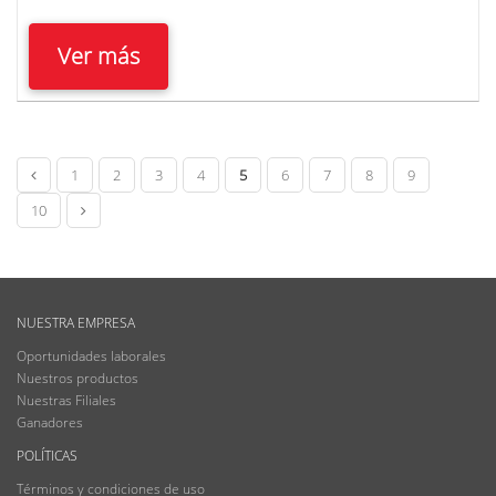
Ver más
1
2
3
4
5
6
7
8
9
10
NUESTRA EMPRESA
Oportunidades laborales
Nuestros productos
Nuestras Filiales
Ganadores
POLÍTICAS
Términos y condiciones de uso