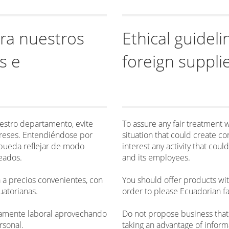
ra nuestros
Ethical guideli
s e
foreign suppli
uestro departamento, evite
To assure any fair treatment
ereses. Entendiéndose por
situation that could create con
 pueda reflejar de modo
interest any activity that coul
eados.
and its employees.
a precios convenientes, con
You should offer products wit
uatorianas.
order to please Ecuadorian fa
tamente laboral aprovechando
Do not propose business that c
rsonal.
taking an advantage of infor