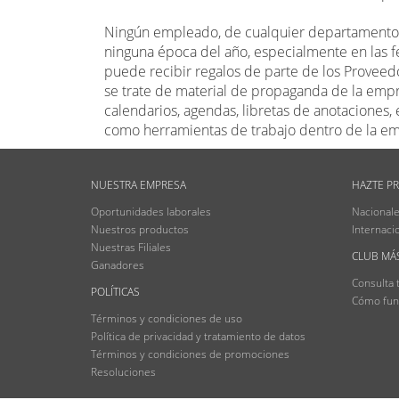
Ningún empleado, de cualquier departamento
ninguna época del año, especialmente en las fe
puede recibir regalos de parte de los Proveedo
se trate de material de propaganda de la em
calendarios, agendas, libretas de anotaciones, e
como herramientas de trabajo dentro de la e
NUESTRA EMPRESA
HAZTE P
Oportunidades laborales
Nacional
Nuestros productos
Internaci
Nuestras Filiales
CLUB MÁ
Ganadores
Consulta 
POLÍTICAS
Cómo fun
Términos y condiciones de uso
Política de privacidad y tratamiento de datos
Términos y condiciones de promociones
Resoluciones