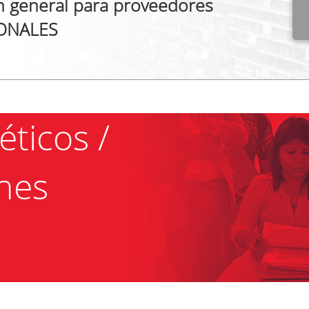
n general para proveedores
ONALES
éticos /
ines