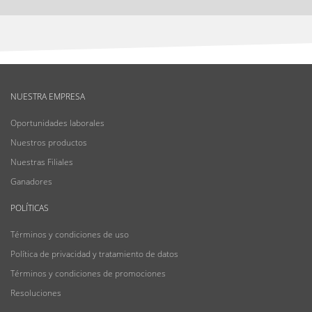
NUESTRA EMPRESA
Oportunidades laborales
Nuestros productos
Nuestras Filiales
Ganadores
POLÍTICAS
Términos y condiciones de uso
Política de privacidad y tratamiento de datos
Términos y condiciones de promociones
Resoluciones